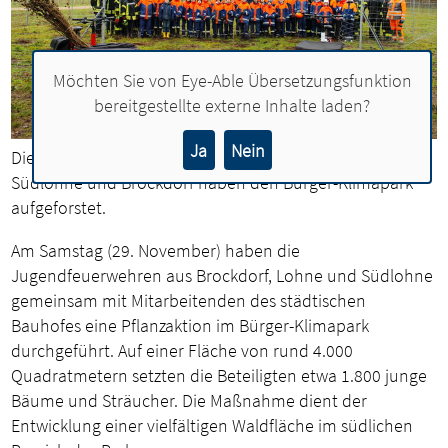
Möchten Sie von
Eye-Able Übersetzungsfunktion
bereitgestellte externe Inhalte laden?
Ja
Nein
Die Mädchen und Jungen der Jugendfeuerwehr Lohne,
Südlohne und Brockdorf haben den Bürger-Klimapark
aufgeforstet.
Am Samstag (29. November) haben die
Jugendfeuerwehren aus Brockdorf, Lohne und Südlohne
gemeinsam mit Mitarbeitenden des städtischen
Bauhofes eine Pflanzaktion im Bürger-Klimapark
durchgeführt. Auf einer Fläche von rund 4.000
Quadratmetern setzten die Beteiligten etwa 1.800 junge
Bäume und Sträucher. Die Maßnahme dient der
Entwicklung einer vielfältigen Waldfläche im südlichen