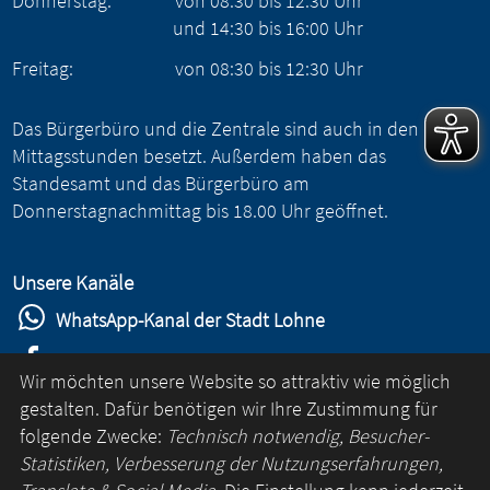
Donnerstag:
von
08:30
bis
12:30
Uhr
und
14:30
bis
16:00
Uhr
Freitag:
von
08:30
bis
12:30
Uhr
Das Bürgerbüro und die Zentrale sind auch in den
Mittagsstunden besetzt. Außerdem haben das
Standesamt und das Bürgerbüro am
Donnerstagnachmittag bis 18.00 Uhr geöffnet.
Unsere Kanäle
WhatsApp-Kanal der Stadt Lohne
Stadt Lohne auf Facebook
Wir möchten unsere Website so attraktiv wie möglich
Stadt Lohne auf Instagram
gestalten. Dafür benötigen wir Ihre Zustimmung für
folgende Zwecke:
Technisch notwendig, Besucher-
YouTube-Kanal der Stadt Lohne
Statistiken, Verbesserung der Nutzungserfahrungen,
Lohne-App