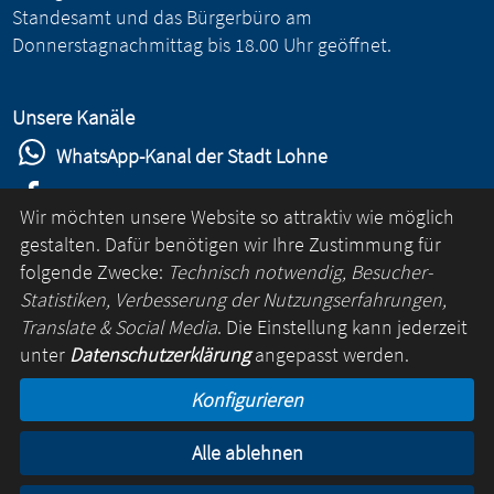
Standesamt und das Bürgerbüro am
Donnerstagnachmittag bis 18.00 Uhr geöffnet.
Unsere Kanäle
WhatsApp-Kanal der Stadt Lohne
Stadt Lohne auf Facebook
Wir möchten unsere Website so attraktiv wie möglich
Stadt Lohne auf Instagram
gestalten. Dafür benötigen wir Ihre Zustimmung für
folgende Zwecke:
Technisch notwendig, Besucher-
YouTube-Kanal der Stadt Lohne
Statistiken, Verbesserung der Nutzungserfahrungen,
Lohne-App
Translate & Social Media
. Die Einstellung kann jederzeit
unter
Datenschutzerklärung
angepasst werden.
für Android
Konfigurieren
für iOS
Alle ablehnen
Kontakt
Online-Rathaus
Impressum
Datenschutz