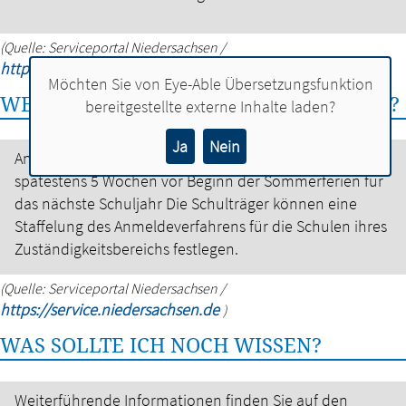
(Quelle: Serviceportal Niedersachsen /
https://service.niedersachsen.de
)
Möchten Sie von
Eye-Able Übersetzungsfunktion
WELCHE FRISTEN MUSS ICH BEACHTEN?
bereitgestellte externe Inhalte laden?
Ja
Nein
Anmeldezeitraum: frühestens 10 Wochen und
spätestens 5 Wochen vor Beginn der Sommerferien für
das nächste Schuljahr
Die Schulträger können eine
Staffelung des Anmeldeverfahrens für die Schulen ihres
Zuständigkeitsbereichs festlegen.
(Quelle: Serviceportal Niedersachsen /
https://service.niedersachsen.de
)
WAS SOLLTE ICH NOCH WISSEN?
Weiterführende Informationen finden Sie auf den