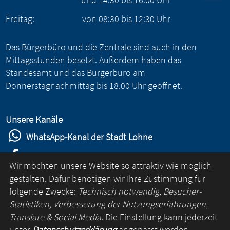
Freitag:
von
08:30
bis
12:30
Uhr
Das Bürgerbüro und die Zentrale sind auch in den
Mittagsstunden besetzt. Außerdem haben das
Standesamt und das Bürgerbüro am
Donnerstagnachmittag bis 18.00 Uhr geöffnet.
Unsere Kanäle
WhatsApp-Kanal der Stadt Lohne
Stadt Lohne auf Facebook
Wir möchten unsere Website so attraktiv wie möglich
Stadt Lohne auf Instagram
gestalten. Dafür benötigen wir Ihre Zustimmung für
folgende Zwecke:
Technisch notwendig, Besucher-
YouTube-Kanal der Stadt Lohne
Statistiken, Verbesserung der Nutzungserfahrungen,
Lohne-App
Translate & Social Media
. Die Einstellung kann jederzeit
unter
Datenschutzerklärung
angepasst werden.