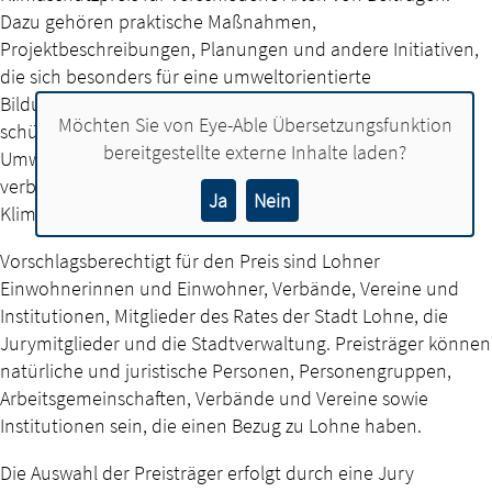
Dazu gehören praktische Maßnahmen,
Projektbeschreibungen, Planungen und andere Initiativen,
die sich besonders für eine umweltorientierte
Bildungsarbeit engagieren, natürliche Lebensräume
Möchten Sie von
Eye-Able Übersetzungsfunktion
schützen, wiederherstellen oder naturnah gestalten,
bereitgestellte externe Inhalte laden?
Umweltbelastungen vermeiden, den Klimaschutz
verbessern und Informationen über Natur, Umwelt und
Ja
Nein
Klimaschutz bereitstellen.
Vorschlagsberechtigt für den Preis sind Lohner
Einwohnerinnen und Einwohner, Verbände, Vereine und
Institutionen, Mitglieder des Rates der Stadt Lohne, die
Jurymitglieder und die Stadtverwaltung. Preisträger können
natürliche und juristische Personen, Personengruppen,
Arbeitsgemeinschaften, Verbände und Vereine sowie
Institutionen sein, die einen Bezug zu Lohne haben.
Die Auswahl der Preisträger erfolgt durch eine Jury