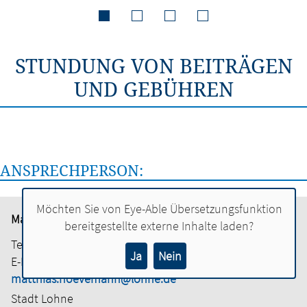
STUNDUNG VON BEITRÄGEN
UND GEBÜHREN
ANSPRECHPERSON:
Möchten Sie von
Eye-Able Übersetzungsfunktion
Matthias Hövemann
bereitgestellte externe Inhalte laden?
Tel.:
04442 886-2201
Ja
Nein
E-Mail:
matthias.hoevemann@lohne.de
Stadt Lohne