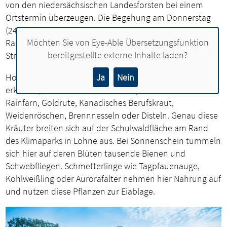
von den niedersächsischen Landesforsten bei einem
Ortstermin überzeugen. Die Begehung am Donnerstag
(24. August) zeigte eindrucksvoll, wie die Natur sich ihren
Möchten Sie von
Eye-Able Übersetzungsfunktion
Raum zurückerobert und die gepflanzten Bäume und
bereitgestellte externe Inhalte laden?
Sträucher in einem dynamischen Ökosystem Fuß fassen.
Ja
Nein
Horst Wieting von den niedersächsischen Landesforsten
erklärte: „Wer kennt denn überhaupt noch Pflanzen wie
Rainfarn, Goldrute, Kanadisches Berufskraut,
Weidenröschen, Brennnesseln oder Disteln. Genau diese
Kräuter breiten sich auf der Schulwaldfläche am Rand
des Klimaparks in Lohne aus. Bei Sonnenschein tummeln
sich hier auf deren Blüten tausende Bienen und
Schwebfliegen. Schmetterlinge wie Tagpfauenauge,
Kohlweißling oder Aurorafalter nehmen hier Nahrung auf
und nutzen diese Pflanzen zur Eiablage.