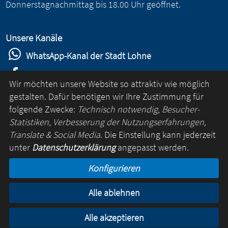
Donnerstagnachmittag bis 18.00 Uhr geöffnet.
Unsere Kanäle
WhatsApp-Kanal der Stadt Lohne
Stadt Lohne auf Facebook
Wir möchten unsere Website so attraktiv wie möglich
Stadt Lohne auf Instagram
gestalten. Dafür benötigen wir Ihre Zustimmung für
folgende Zwecke:
Technisch notwendig, Besucher-
YouTube-Kanal der Stadt Lohne
Statistiken, Verbesserung der Nutzungserfahrungen,
Lohne-App
Translate & Social Media
. Die Einstellung kann jederzeit
unter
Datenschutzerklärung
angepasst werden.
für Android
Konfigurieren
für iOS
Alle ablehnen
Kontakt
Online-Rathaus
Impressum
Datenschutz
Alle akzeptieren
© Lohne 2026