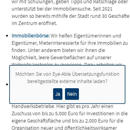
wir mit Schulungen, geben Tipps und Ratschläge oder
unterstützt bei der Immobiliensuche. Seit 2021
wurden so bereits mithilfe der Stadt rund 30 Geschäfte
im Zentrum eröffnet.
Immobilienbörse:
Wir helfen Eigentümerinnen und
Eigentümer, Mieterinteressierte für ihre Immobilien zu
finden. Unter anderem bieten wir ihnen die
Möglichkeit, leere Gewerbeflächen auf unserer
Webseite kostenlos zu inserieren. Dazu arbeiten wir
mit dem Anbieter komsis zusammen.
Möchten Sie von
Eye-Able Übersetzungsfunktion
bereitgestellte externe Inhalte laden?
Förderprogramm zur Stärkung bestehender
Betriebe:
Wir unterstützen bestehende Händler,
Ja
Nein
Dienstleister, Gastronomen und kleinere
Handwerksbetriebe. Hier gibt es pro Jahr einen
Zuschuss von bis zu 5.000 Euro für Investitionen in die
eigene Geschäftsfläche und bis zu 2.000 Euro für die
Organisation neuer und öffentlichkeitswirksamer