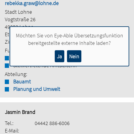
rebekka.graw@lohne.de
Stadt Lohne
Vogtstraße 26
49393 Lohne
Etage:
3. Obergeschoss
Möchten Sie von
Eye-Able Übersetzungsfunktion
Zimmer:
312
bereitgestellte externe Inhalte laden?
Funktionen:
Ja
Nein
Abteilungsleiterin
Stellvertretende Amtsleiterin
Abteilung:
Bauamt
Planung und Umwelt
Jasmin Brand
Tel.:
04442 886-6006
E-Mail: