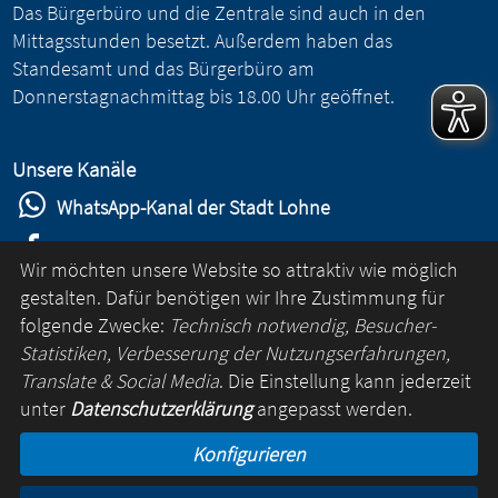
Das Bürgerbüro und die Zentrale sind auch in den
Mittagsstunden besetzt. Außerdem haben das
Standesamt und das Bürgerbüro am
Donnerstagnachmittag bis 18.00 Uhr geöffnet.
Unsere Kanäle
WhatsApp-Kanal der Stadt Lohne
Stadt Lohne auf Facebook
Wir möchten unsere Website so attraktiv wie möglich
Stadt Lohne auf Instagram
gestalten. Dafür benötigen wir Ihre Zustimmung für
folgende Zwecke:
Technisch notwendig, Besucher-
YouTube-Kanal der Stadt Lohne
Statistiken, Verbesserung der Nutzungserfahrungen,
Lohne-App
Translate & Social Media
. Die Einstellung kann jederzeit
unter
Datenschutzerklärung
angepasst werden.
für Android
Konfigurieren
für iOS