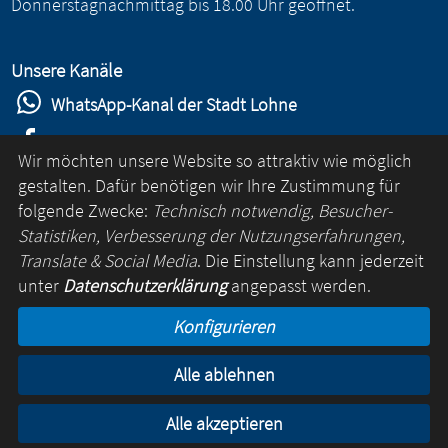
Donnerstagnachmittag bis 18.00 Uhr geöffnet.
Unsere Kanäle
WhatsApp-Kanal der Stadt Lohne
Stadt Lohne auf Facebook
Wir möchten unsere Website so attraktiv wie möglich
Stadt Lohne auf Instagram
gestalten. Dafür benötigen wir Ihre Zustimmung für
folgende Zwecke:
Technisch notwendig, Besucher-
YouTube-Kanal der Stadt Lohne
Statistiken, Verbesserung der Nutzungserfahrungen,
Lohne-App
Translate & Social Media
. Die Einstellung kann jederzeit
unter
Datenschutzerklärung
angepasst werden.
für Android
Konfigurieren
für iOS
Alle ablehnen
Kontakt
Online-Rathaus
Impressum
Datenschutz
Alle akzeptieren
© Lohne 2026