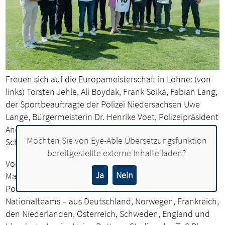
Freuen sich auf die Europameisterschaft in Lohne: (von
links) Torsten Jehle, Ali Boydak, Frank Soika, Fabian Lang,
der Sportbeauftragte der Polizei Niedersachsen Uwe
Lange, Bürgermeisterin Dr. Henrike Voet, Polizeipräsident
Andreas Sagehorn, Christian Tölke, Ali Yilmaz, Thomas
Möchten Sie von
Eye-Able Übersetzungsfunktion
Schlarmann, Norbert Vornhagen und Holger Schwabe.
bereitgestellte externe Inhalte laden?
Vom 16. bis 22. Juni 2025 empfängt die Stadt Lohne
Ja
Nein
Mannschaften aus ganz Europa zur 4. Europäischen
Polizeimeisterschaft im Frauenfußball. Acht
Nationalteams – aus Deutschland, Norwegen, Frankreich,
den Niederlanden, Österreich, Schweden, England und