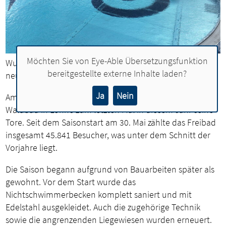
Möchten Sie von
Eye-Able Übersetzungsfunktion
Wurde von den Besuchern positiv aufgenommen: Das
bereitgestellte externe Inhalte laden?
neue Nichtschwimmerbecken im Waldbad.
Ja
Nein
Am kommenden Sonntag (22. September) öffnet das
Waldbad in Lohne zum letzten Mal in diesem Jahr seine
Tore. Seit dem Saisonstart am 30. Mai zählte das Freibad
insgesamt 45.841 Besucher, was unter dem Schnitt der
Vorjahre liegt.
Die Saison begann aufgrund von Bauarbeiten später als
gewohnt. Vor dem Start wurde das
Nichtschwimmerbecken komplett saniert und mit
Edelstahl ausgekleidet. Auch die zugehörige Technik
sowie die angrenzenden Liegewiesen wurden erneuert.