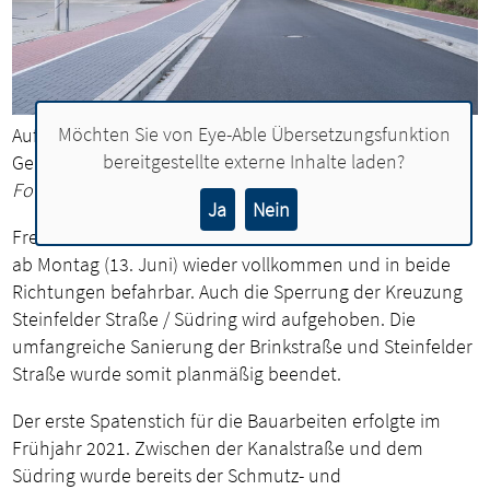
Möchten Sie von
Eye-Able Übersetzungsfunktion
Auf beiden Seiten der Steinfelder Straße wurden breite
bereitgestellte externe Inhalte laden?
Geh- und Radwege angelegt.
Foto: Christian Tombrägel, Stadt Lohne
Ja
Nein
Freie Fahrt im Süden der Stadt: Die Steinfelder Straße ist
ab Montag (13. Juni) wieder vollkommen und in beide
Richtungen befahrbar. Auch die Sperrung der Kreuzung
Steinfelder Straße / Südring wird aufgehoben. Die
umfangreiche Sanierung der Brinkstraße und Steinfelder
Straße wurde somit planmäßig beendet.
Der erste Spatenstich für die Bauarbeiten erfolgte im
Frühjahr 2021. Zwischen der Kanalstraße und dem
Südring wurde bereits der Schmutz- und