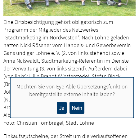
Eine Ortsbesichtigung gehört obligatorisch zum
Programm der Mitglieder des Netzwerkes
„Stadtmarketing im Nordwesten“. Nach Lohne geladen
hatten Nicki Rösener vom Handels- und Gewerbeverein
Gans und gar Lohne e. V. (2. von links stehend) sowie
Anne Nußwaldt, Stadtmarketing-Referentin im Dienste
der Verwaltung (3. von links sitzend). Außerdem dabei
(von links): Hille Brandt (Westerstede), Stefan Block
(Brake), Annika Ahrends (Nordenham), Insa Jung (Varel),
Möchten Sie von
Eye-Able Übersetzungsfunktion
Johannes Knuck (Cloppenburg), Ilona Tetzlaff
bereitgestellte externe Inhalte laden?
(Nordenham), Daniela Baron (Wildeshausen), Jan
Kreienborg (Cloppenburg), Ines Mannott (Weyhe), Andy
Ja
Nein
Albers (Werlte) und Nicola Illing (Osterholz-Scharmbeck).
Foto: Christian Tombrägel, Stadt Lohne
Einkaufsgutscheine, der Streit um die verkaufsoffenen