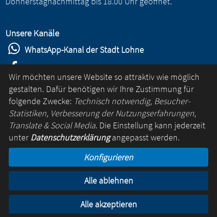
Donnerstagnachmittag bis 18.00 Uhr geöffnet.
Unsere Kanäle
WhatsApp-Kanal der Stadt Lohne
Stadt Lohne auf Facebook
Wir möchten unsere Website so attraktiv wie möglich
Stadt Lohne auf Instagram
gestalten. Dafür benötigen wir Ihre Zustimmung für
folgende Zwecke:
Technisch notwendig, Besucher-
YouTube-Kanal der Stadt Lohne
Statistiken, Verbesserung der Nutzungserfahrungen,
Lohne-App
Translate & Social Media
. Die Einstellung kann jederzeit
unter
Datenschutzerklärung
angepasst werden.
für Android
Konfigurieren
für iOS
Alle ablehnen
Kontakt
Online-Rathaus
Impressum
Datenschutz
Alle akzeptieren
© Lohne 2026