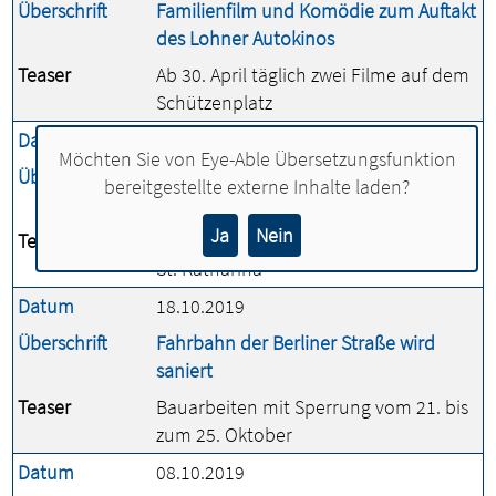
Überschrift
Familienfilm und Komödie zum Auftakt
des Lohner Autokinos
Teaser
Ab 30. April täglich zwei Filme auf dem
Schützenplatz
Datum
23.12.2019
Möchten Sie von
Eye-Able Übersetzungsfunktion
Überschrift
Fachkräfte wollen Kita-Einstieg
bereitgestellte externe Inhalte laden?
erleichtern
Ja
Nein
Teaser
Vorlesenachmittag in der Lohner Kita
St. Katharina
Datum
18.10.2019
Überschrift
Fahrbahn der Berliner Straße wird
saniert
Teaser
Bauarbeiten mit Sperrung vom 21. bis
zum 25. Oktober
Datum
08.10.2019