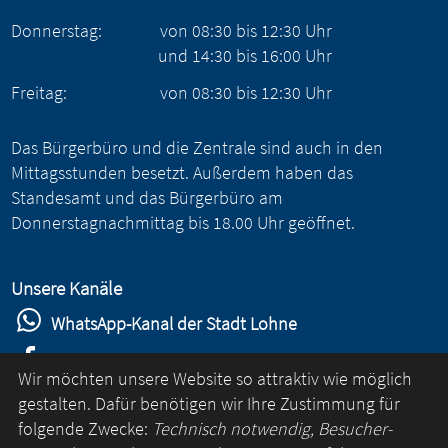
Donnerstag:
von
08:30
bis
12:30
Uhr
und
14:30
bis
16:00
Uhr
Freitag:
von
08:30
bis
12:30
Uhr
Das Bürgerbüro und die Zentrale sind auch in den
Mittagsstunden besetzt. Außerdem haben das
Standesamt und das Bürgerbüro am
Donnerstagnachmittag bis 18.00 Uhr geöffnet.
Unsere Kanäle
WhatsApp-Kanal der Stadt Lohne
Stadt Lohne auf Facebook
Wir möchten unsere Website so attraktiv wie möglich
Stadt Lohne auf Instagram
gestalten. Dafür benötigen wir Ihre Zustimmung für
folgende Zwecke:
Technisch notwendig, Besucher-
YouTube-Kanal der Stadt Lohne