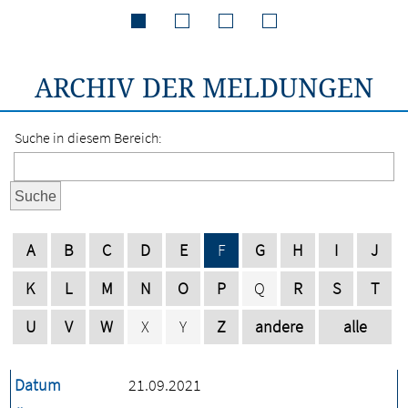
ARCHIV DER MELDUNGEN
Suche in diesem Bereich:
Suche
A
B
C
D
E
F
G
H
I
J
K
L
M
N
O
P
Q
R
S
T
U
V
W
X
Y
Z
andere
alle
Datum
21.09.2021