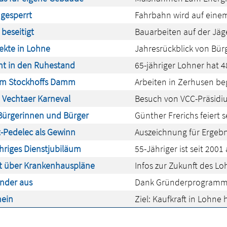
 gesperrt
Fahrbahn wird auf einem
beseitigt
Bauarbeiten auf der Jäg
ekte in Lohne
Jahresrückblick von Bür
ht in den Ruhestand
65-jähriger Lohner hat 4
em Stockhoffs Damm
Arbeiten in Zerhusen b
 Vechtaer Karneval
Besuch von VCC-Präsidi
 Bürgerinnen und Bürger
Günther Frerichs feiert 
t-Pedelec als Gewinn
Auszeichnung für Ergebn
hriges Dienstjubiläum
55-Jähriger ist seit 2001
rt über Krankenhauspläne
Infos zur Zukunft des L
ünder aus
Dank Gründerprogramm: 
hein
Ziel: Kaufkraft in Lohne 