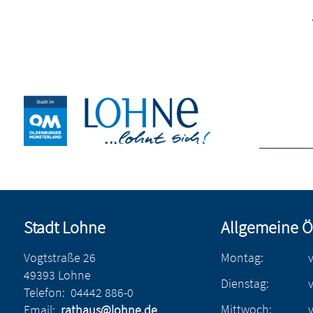
Stadt Lohne
Allgemeine Ö
Vogtstraße 26
Montag:
49393 Lohne
Dienstag:
Telefon:
04442 886-0
Mittwoch:
Email:
rathaus@lohne.de