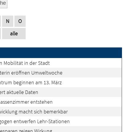
he
N
O
alle
 Mobilität in der Stadt
terin eröffnen Umweltwoche
ntrum beginnen am 13. März
ert aktuelle Daten
lassenzimmer entstehen
twicklung macht sich bemerkbar
ogen entwerfen Lehr-Stationen
sparen zeigen Wirkung