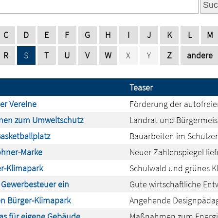
Suc
C
D
E
F
G
H
I
J
K
L
M
R
S
T
U
V
W
X
Y
Z
andere
Teaser
er Vereine
Förderung der autofreien
ionen zum Umweltschutz
Landrat und Bürgermeis
asketballplatz
Bauarbeiten im Schulze
wohner-Marke
Neuer Zahlenspiegel lief
r-Klimapark
Schulwald und grünes K
s Gewerbesteuer ein
Gute wirtschaftliche En
en Bürger-Klimapark
Angehende Designpädag
as für eigene Gebäude
Maßnahmen zum Energie