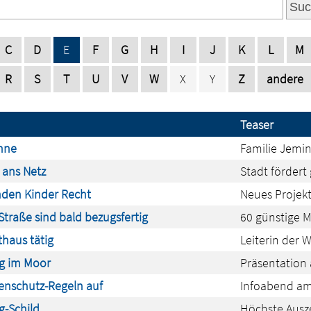
Suc
C
D
E
F
G
H
I
J
K
L
M
R
S
T
U
V
W
X
Y
Z
andere
Teaser
ohne
Familie Jemin
 ans Netz
Stadt fördert
inden Kinder Recht
Neues Projekt
traße sind bald bezugsfertig
60 günstige 
thaus tätig
Leiterin der 
g im Moor
Präsentation
enschutz-Regeln auf
Infoabend am
g-Schild
Höchste Ausze