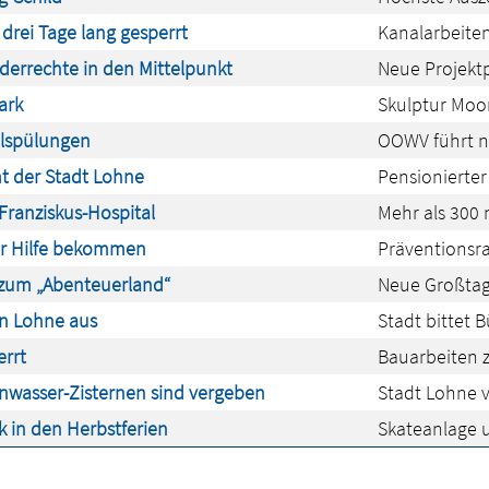
drei Tage lang gesperrt
Kanalarbeiten
derrechte in den Mittelpunkt
Neue Projekt
ark
Skulptur Moor
lspülungen
OOWV führt n
t der Stadt Lohne
Pensionierter P
-Franziskus-Hospital
Mehr als 300 
der Hilfe bekommen
Präventionsra
 zum „Abenteuerland“
Neue Großtage
in Lohne aus
Stadt bittet 
errt
Bauarbeiten 
enwasser-Zisternen sind vergeben
Stadt Lohne v
k in den Herbstferien
Skateanlage 