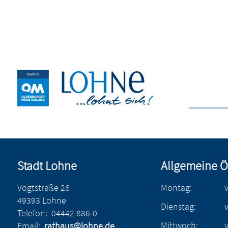
Stadt Lohne
Allgemeine Ö
Vogtstraße 26
Montag:
49393 Lohne
Dienstag:
Telefon:
04442 886-0
Mittwoch:
Email:
rathaus@lohne.de