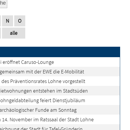
he
N
O
alle
i eröffnet Caruso-Lounge
 gemeinsam mit der EWE die E-Mobilität
 des Präventionsrates Lohne vorgestellt
Mietwohnungen entstehen im Stadtsüden
Wohngeldabteilung feiert Dienstjubiläum
 archäologischer Funde am Sonntag
 14. November im Ratssaal der Stadt Lohne
ichnung der Stadt für Tafel-Gründerin