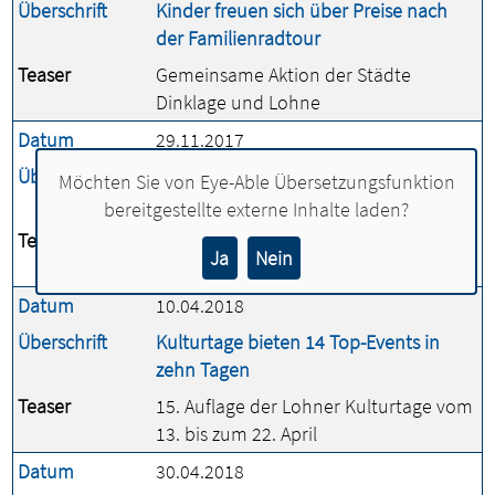
Überschrift
Kinder freuen sich über Preise nach
der Familienradtour
Teaser
Gemeinsame Aktion der Städte
Dinklage und Lohne
Datum
29.11.2017
Überschrift
Kreativwerkstatt bringen Senioren und
Möchten Sie von
Eye-Able Übersetzungsfunktion
Schüler zusammen
bereitgestellte externe Inhalte laden?
Teaser
Neues Projekt von Stadt und
Ja
Nein
Seniorentreffpunkt
Datum
10.04.2018
Überschrift
Kulturtage bieten 14 Top-Events in
zehn Tagen
Teaser
15. Auflage der Lohner Kulturtage vom
13. bis zum 22. April
Datum
30.04.2018