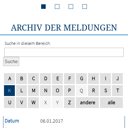
ARCHIV DER MELDUNGEN
Suche in diesem Bereich:
Suche
A
B
C
D
E
F
G
H
I
J
K
L
M
N
O
P
Q
R
S
T
U
V
W
X
Y
Z
andere
alle
Datum
06.01.2017