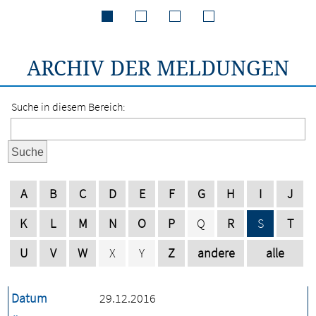
ARCHIV DER MELDUNGEN
Suche in diesem Bereich:
Suche
A
B
C
D
E
F
G
H
I
J
K
L
M
N
O
P
Q
R
S
T
U
V
W
X
Y
Z
andere
alle
Datum
29.12.2016