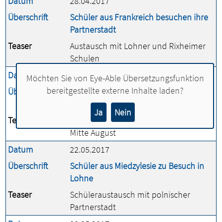
Datum
28.04.2017
Überschrift
Schüler aus Frankreich besuchen ihre
Partnerstadt
Teaser
Austausch mit Lohner und Rixheimer
Schulen
Datum
17.05.2017
Möchten Sie von
Eye-Able Übersetzungsfunktion
bereitgestellte externe Inhalte laden?
Überschrift
Sporthalle am Adenauerring wird
saniert
Ja
Nein
Teaser
Halle ist geschlossen vom 24. Mai bis
Mitte August
Datum
22.05.2017
Überschrift
Schüler aus Miedzylesie zu Besuch in
Lohne
Teaser
Schüleraustausch mit polnischer
Partnerstadt