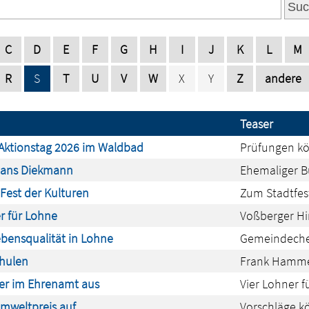
Suc
C
D
E
F
G
H
I
J
K
L
M
R
S
T
U
V
W
X
Y
Z
andere
Teaser
Aktionstag 2026 im Waldbad
Prüfungen kö
Hans Diekmann
Ehemaliger B
Fest der Kulturen
Zum Stadtfest
r für Lohne
Voßberger Hi
bensqualität in Lohne
Gemeindechec
chulen
Frank Hammer
uer im Ehrenamt aus
Vier Lohner 
Umweltpreis auf
Vorschläge kö