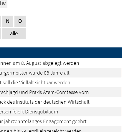
he
N
O
alle
nnen am 8. August abgelegt werden
ürgermeister wurde 88 Jahre alt
 soll die Vielfalt sichtbar werden
rschjagd und Praxis Azem-Comtesse vorn
k des Instituts der deutschen Wirtschaft
sen feiert Dienstjubiläum
für jahrzehntelanges Engagement geehrt
nnen bis 29. April eingereicht werden