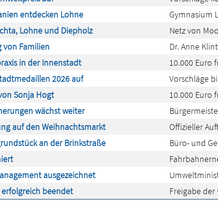
panien entdecken Lohne
Gymnasium L
echta, Lohne und Diepholz
Netz von Moo
g von Familien
Dr. Anne Klin
xis in der Innenstadt
10.000 Euro f
Stadtmedaillen 2026 auf
Vorschläge bi
 von Sonja Hogt
10.000 Euro 
nnerungen wächst weiter
Bürgermeiste
fnung auf den Weihnachtsmarkt
Offizieller A
sgrundstück an der Brinkstraße
Büro- und Ge
iert
Fahrbahnerne
emanagement ausgezeichnet
Umweltministe
 erfolgreich beendet
Freigabe der