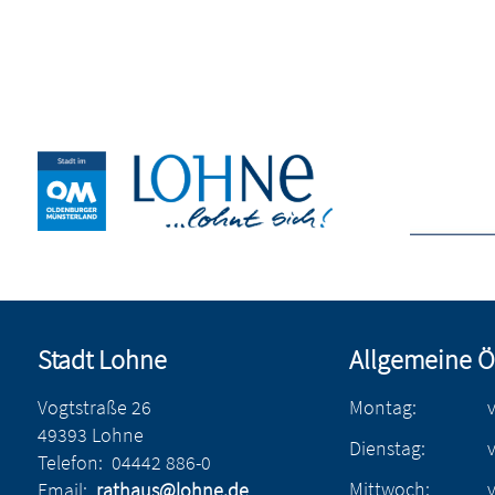
Stadt Lohne
Allgemeine Ö
Vogtstraße 26
Montag:
49393 Lohne
Dienstag:
Telefon:
04442 886-0
Mittwoch:
Email:
rathaus@lohne.de