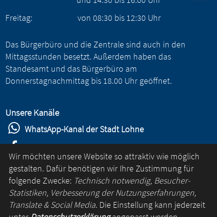
Freitag:
von
08:30
bis
12:30
Uhr
Das Bürgerbüro und die Zentrale sind auch in den
Mittagsstunden besetzt. Außerdem haben das
Standesamt und das Bürgerbüro am
Donnerstagnachmittag bis 18.00 Uhr geöffnet.
Unsere Kanäle
WhatsApp-Kanal der Stadt Lohne
Stadt Lohne auf Facebook
Wir möchten unsere Website so attraktiv wie möglich
Stadt Lohne auf Instagram
gestalten. Dafür benötigen wir Ihre Zustimmung für
folgende Zwecke:
Technisch notwendig, Besucher-
YouTube-Kanal der Stadt Lohne
Statistiken, Verbesserung der Nutzungserfahrungen,
Lohne-App
Translate & Social Media
. Die Einstellung kann jederzeit
unter
Datenschutzerklärung
angepasst werden.