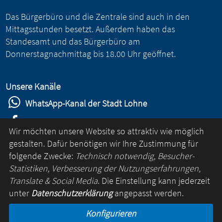
Das Bürgerbüro und die Zentrale sind auch in den
Mittagsstunden besetzt. Außerdem haben das
Standesamt und das Bürgerbüro am
Donnerstagnachmittag bis 18.00 Uhr geöffnet.
Unsere Kanäle
WhatsApp-Kanal der Stadt Lohne
Stadt Lohne auf Facebook
Wir möchten unsere Website so attraktiv wie möglich
Stadt Lohne auf Instagram
gestalten. Dafür benötigen wir Ihre Zustimmung für
folgende Zwecke:
Technisch notwendig, Besucher-
YouTube-Kanal der Stadt Lohne
Statistiken, Verbesserung der Nutzungserfahrungen,
Lohne-App
Translate & Social Media
. Die Einstellung kann jederzeit
unter
Datenschutzerklärung
angepasst werden.
für Android
Konfigurieren
für iOS