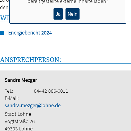
bereitgestellte externe Inhalte laden?
den städtischen Gebäuden zu fördern.
Ja
Nein
WICHTIGE DOKUMENTE
Energiebericht 2024
ANSPRECHPERSON:
Sandra Mezger
Tel.:
04442 886-6011
E-Mail:
sandra.mezger@lohne.de
Stadt Lohne
Vogtstraße 26
49393 Lohne