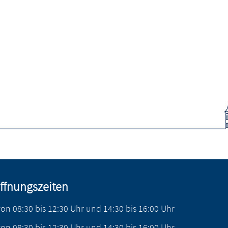
ffnungszeiten
von
08:30
bis
12:30
Uhr
und
14:30
bis
16:00
Uhr
von
08:30
bis
12:30
Uhr
und
14:30
bis
16:00
Uhr