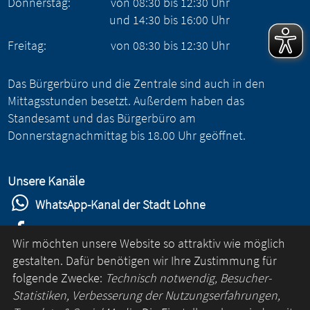
Donnerstag:
von
08:30
bis
12:30
Uhr
und
14:30
bis
16:00
Uhr
Freitag:
von
08:30
bis
12:30
Uhr
Das Bürgerbüro und die Zentrale sind auch in den
Mittagsstunden besetzt. Außerdem haben das
Standesamt und das Bürgerbüro am
Donnerstagnachmittag bis 18.00 Uhr geöffnet.
Unsere Kanäle
WhatsApp-Kanal der Stadt Lohne
Stadt Lohne auf Facebook
Wir möchten unsere Website so attraktiv wie möglich
Stadt Lohne auf Instagram
gestalten. Dafür benötigen wir Ihre Zustimmung für
folgende Zwecke:
Technisch notwendig, Besucher-
YouTube-Kanal der Stadt Lohne
Statistiken, Verbesserung der Nutzungserfahrungen,
Lohne-App