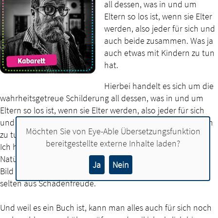
all dessen, was in und um
Eltern so los ist, wenn sie Elter
werden, also jeder für sich und
auch beide zusammen. Was ja
auch etwas mit Kindern zu tun
hat.
Hierbei handelt es sich um die
wahrheitsgetreue Schilderung all dessen, was in und um
Eltern so los ist, wenn sie Elter werden, also jeder für sich
und auch beide zusammen. Was ja auch etwas mit Kindern
Möchten Sie von
Eye-Able Übersetzungsfunktion
zu tun hat.
bereitgestellte externe Inhalte laden?
Ich habe das mal aufgeschrieben und lese daraus vor.
Natürlich nicht alles, aber gerade soviel, daß man sich ein
Ja
Nein
Bild machen kann. Es wird auch gelacht, und das nicht
selten aus Schadenfreude.
Und weil es ein Buch ist, kann man alles auch für sich noch