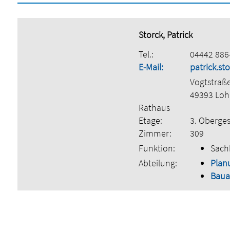
Storck, Patrick
Tel.:
04442 886
E-Mail:
patrick.s
Vogtstraß
49393 Lo
Rathaus
Etage:
3. Oberge
Zimmer:
309
Funktion:
Sach
Abteilung:
Plan
Bau