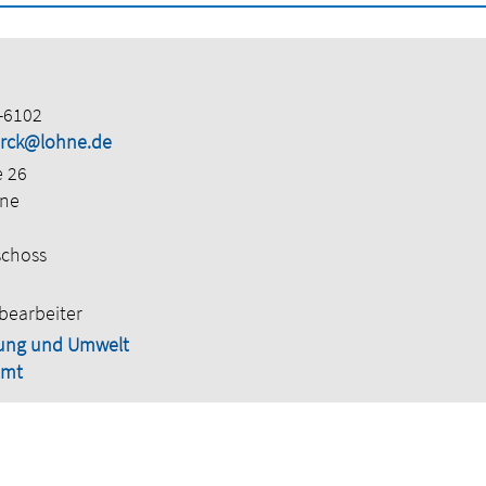
-6102
torck@lohne.de
e 26
hne
schoss
bearbeiter
ung und Umwelt
amt