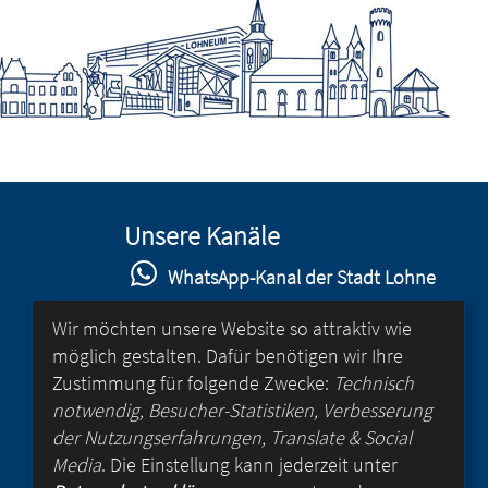
Unsere Kanäle
WhatsApp-Kanal der Stadt Lohne
Stadt Lohne auf Facebook
Wir möchten unsere Website so attraktiv wie
möglich gestalten. Dafür benötigen wir Ihre
Stadt Lohne auf Instagram
Zustimmung für folgende Zwecke:
Technisch
YouTube-Kanal der Stadt Lohne
notwendig, Besucher-Statistiken, Verbesserung
der Nutzungserfahrungen, Translate & Social
Lohne-App
Media
. Die Einstellung kann jederzeit unter