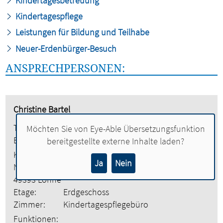
Kindertagesbetreuung
Kindertagespflege
Leistungen für Bildung und Teilhabe
Neuer-Erdenbürger-Besuch
ANSPRECHPERSONEN:
Christine Bartel
Tel.:
04442 886-5113
Möchten Sie von
Eye-Able Übersetzungsfunktion
E-Mail:
christine.bartel@lohne.de
bereitgestellte externe Inhalte laden?
Kindertagespflegebüro
Ja
Nein
Neuer Markt 2
49393 Lohne
Etage:
Erdgeschoss
Zimmer:
Kindertagespflegebüro
Funktionen: