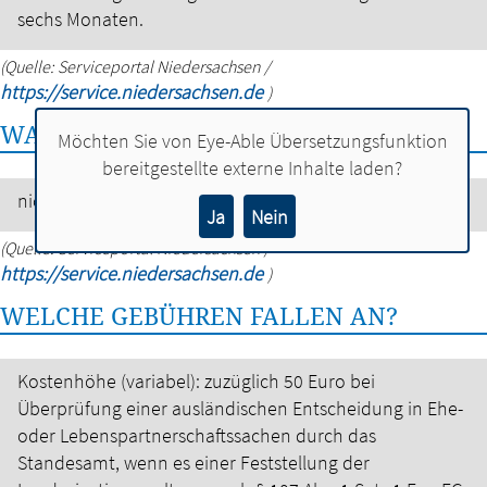
sechs Monaten.
(Quelle: Serviceportal Niedersachsen /
https://service.niedersachsen.de
)
WAS SOLLTE ICH NOCH WISSEN?
Möchten Sie von
Eye-Able Übersetzungsfunktion
bereitgestellte externe Inhalte laden?
nicht angegeben
Ja
Nein
(Quelle: Serviceportal Niedersachsen /
https://service.niedersachsen.de
)
WELCHE GEBÜHREN FALLEN AN?
Kostenhöhe (variabel): zuzüglich 50 Euro bei
Überprüfung einer ausländischen Entscheidung in Ehe-
oder Lebenspartnerschaftssachen durch das
Standesamt, wenn es einer Feststellung der