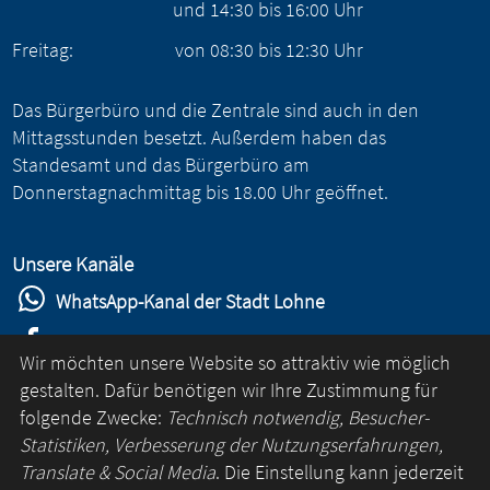
und
14:30
bis
16:00
Uhr
Freitag:
von
08:30
bis
12:30
Uhr
Das Bürgerbüro und die Zentrale sind auch in den
Mittagsstunden besetzt. Außerdem haben das
Standesamt und das Bürgerbüro am
Donnerstagnachmittag bis 18.00 Uhr geöffnet.
Unsere Kanäle
WhatsApp-Kanal der Stadt Lohne
Stadt Lohne auf Facebook
Wir möchten unsere Website so attraktiv wie möglich
Stadt Lohne auf Instagram
gestalten. Dafür benötigen wir Ihre Zustimmung für
folgende Zwecke:
Technisch notwendig, Besucher-
YouTube-Kanal der Stadt Lohne
Statistiken, Verbesserung der Nutzungserfahrungen,
Lohne-App
Translate & Social Media
. Die Einstellung kann jederzeit