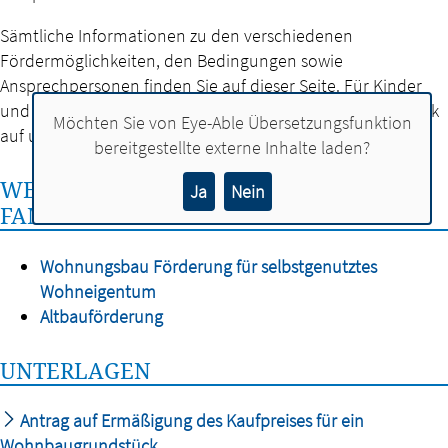
Sämtliche Informationen zu den verschiedenen
Fördermöglichkeiten, den Bedingungen sowie
Ansprechpersonen finden Sie auf dieser Seite. Für Kinder
und Jugendliche bis 16 Jahre lohnt sich aber auch ein Blick
Möchten Sie von
Eye-Able Übersetzungsfunktion
auf unsere Hinweise zur
Rabatzz-Karte
.
bereitgestellte externe Inhalte laden?
WEITERE FÖRDERMÖGLICHKEITEN FÜR
Ja
Nein
FAMILIEN
Wohnungsbau Förderung für selbstgenutztes
Wohneigentum
Altbauförderung
UNTERLAGEN
Antrag auf Ermäßigung des Kaufpreises für ein
Wohnbaugrundstück