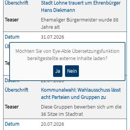
Überschrift
Stadt Lohne trauert um Ehrenbürger
Hans Diekmann
Teaser
Ehemaliger Bürgermeister wurde 88
Jahre alt
Datum
31.07.2026
Überschrift
Erfolgreiche Abschlüsse bei der Stadt
Möchten Sie von
Eye-Able Übersetzungsfunktion
Lohne
bereitgestellte externe Inhalte laden?
Teaser
Sieben Mitarbeitende qualifizieren sich
weiter
Ja
Nein
Datum
22.07.2026
Überschrift
Kommunalwahl: Wahlausschuss lässt
acht Parteien und Gruppen zu
Teaser
Diese Gruppen bewerben sich um die
36 Sitze im Stadtrat
Datum
20.07.2026