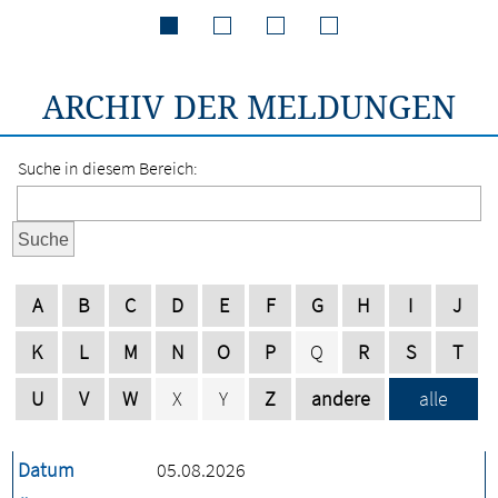
ARCHIV DER MELDUNGEN
Suche in diesem Bereich:
Suche
A
B
C
D
E
F
G
H
I
J
K
L
M
N
O
P
Q
R
S
T
U
V
W
X
Y
Z
andere
alle
Datum
05.08.2026