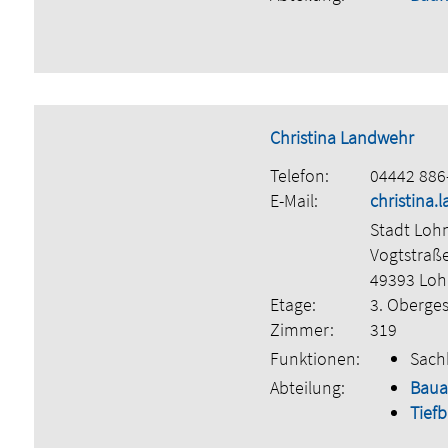
Christina Landwehr
Telefon:
04442 886
E-Mail:
christina
Stadt Loh
Vogtstraß
49393 Lo
Etage:
3. Oberge
Zimmer:
319
Funktionen:
Sach
Abteilung:
Bau
Tief