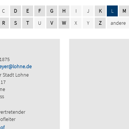
C
D
E
F
G
H
I
J
K
L
M
R
S
T
U
V
W
X
Y
Z
andere
1875
meyer@lohne.de
r Stadt Lohne
 17
hne
ss
vertretender
fleiter
of