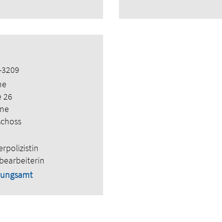
-3209
ne
e 26
hne
schoss
rpolizistin
bearbeiterin
ungsamt