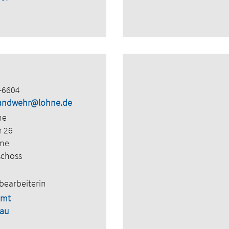
-6604
.landwehr@lohne.de
ne
e 26
hne
schoss
bearbeiterin
amt
bau