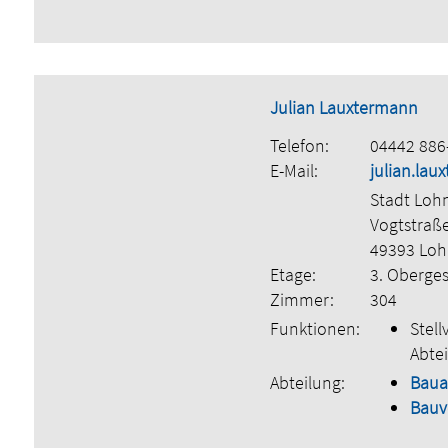
Julian Lauxtermann
Telefon:
04442 886
E-Mail:
julian.la
Stadt Loh
Vogtstraß
49393 Lo
Etage:
3. Oberge
Zimmer:
304
Funktionen:
Stell
Abtei
Abteilung:
Bau
Bauv