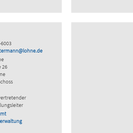
-6003
uxtermann@lohne.de
ne
e 26
hne
schoss
vertretender
lungsleiter
amt
erwaltung