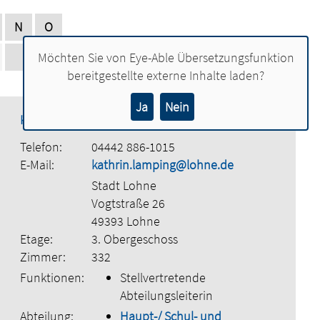
N
O
alle
Möchten Sie von
Eye-Able Übersetzungsfunktion
bereitgestellte externe Inhalte laden?
Ja
Nein
Kathrin Lamping
Telefon:
04442 886-1015
E-Mail:
kathrin.lamping@lohne.de
Stadt Lohne
Vogtstraße 26
49393 Lohne
Etage:
3. Obergeschoss
Zimmer:
332
Funktionen:
Stellvertretende
Abteilungsleiterin
Abteilung:
Haupt-/ Schul- und