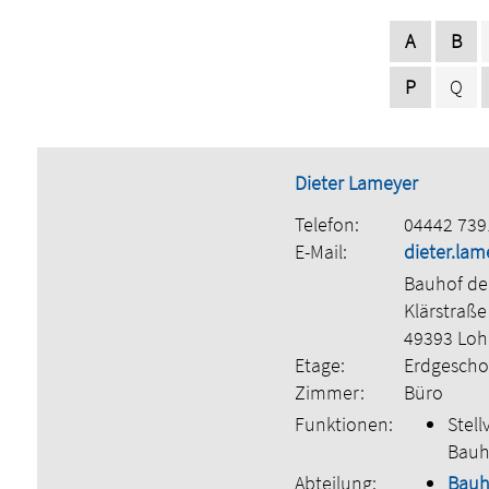
A
B
P
Q
Dieter Lameyer
Telefon:
04442 739
E-Mail:
dieter.la
Bauhof de
Klärstraße
49393 Lo
Etage:
Erdgescho
Zimmer:
Büro
Funktionen:
Stell
Bauho
Abteilung:
Bauh