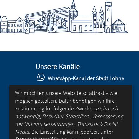
Unsere Kanäle
WhatsApp-Kanal der Stadt Lohne
Stadt Lohne auf Facebook
Wir möchten unsere Website so attraktiv wie
möglich gestalten. Dafür benötigen wir Ihre
Stadt Lohne auf Instagram
Zustimmung für folgende Zwecke:
Technisch
YouTube-Kanal der Stadt Lohne
notwendig, Besucher-Statistiken, Verbesserung
der Nutzungserfahrungen, Translate & Social
Lohne-App
Media
. Die Einstellung kann jederzeit unter