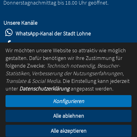
Donnerstagnachmittag bis 18.00 Uhr geöffnet.
Unsere Kanäle
WhatsApp-Kanal der Stadt Lohne
Stadt Lohne auf Facebook
Wir möchten unsere Website so attraktiv wie möglich
Stadt Lohne auf Instagram
gestalten. Dafür benötigen wir Ihre Zustimmung für
folgende Zwecke:
Technisch notwendig, Besucher-
YouTube-Kanal der Stadt Lohne
Statistiken, Verbesserung der Nutzungserfahrungen,
Lohne-App
Translate & Social Media
. Die Einstellung kann jederzeit
unter
Datenschutzerklärung
angepasst werden.
für Android
Konfigurieren
für iOS
Alle ablehnen
Kontakt
Online-Rathaus
Impressum
Datenschutz
Alle akzeptieren
© Lohne 2026