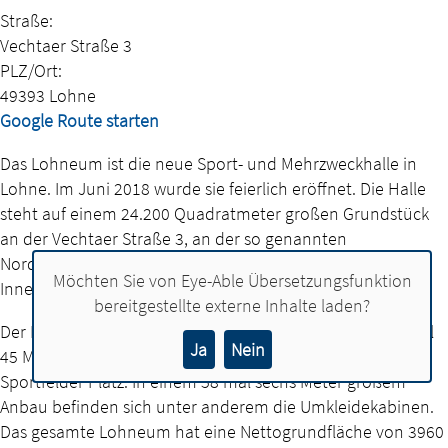
Straße:
Vechtaer Straße 3
PLZ/Ort:
49393 Lohne
Google Route starten
Das Lohneum ist die neue Sport- und Mehrzweckhalle in
Lohne. Im Juni 2018 wurde sie feierlich eröffnet. Die Halle
steht auf einem 24.200 Quadratmeter großen Grundstück
an der Vechtaer Straße 3, an der so genannten
Nordtangente. Das Areal ist somit bequem zu Fuß von der
Möchten Sie von
Eye-Able Übersetzungsfunktion
Innenstadt aus erreichbar.
bereitgestellte externe Inhalte laden?
Der Hauptteil des Gebäudes mit den Abmessungen 61 mal
Ja
Nein
45 Meter ist mehr als zehn Meter hoch. In ihm finden drei
Sportfelder Platz. In einem 58 mal sechs Meter großem
Anbau befinden sich unter anderem die Umkleidekabinen.
Das gesamte Lohneum hat eine Nettogrundfläche von 3960