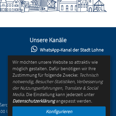
Unsere Kanäle
WhatsApp-Kanal der Stadt Lohne
Stadt Lohne auf Facebook
Wir möchten unsere Website so attraktiv wie
möglich gestalten. Dafür benötigen wir Ihre
Stadt Lohne auf Instagram
Zustimmung für folgende Zwecke:
Technisch
YouTube-Kanal der Stadt Lohne
notwendig, Besucher-Statistiken, Verbesserung
der Nutzungserfahrungen, Translate & Social
Lohne-App
Media
. Die Einstellung kann jederzeit unter
Datenschutzerklärung
angepasst werden.
für Android
Außerdem
.00 Uhr
Konfigurieren
für iOS