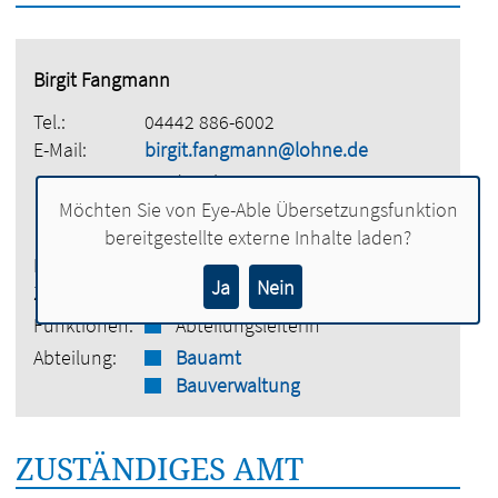
Birgit Fangmann
Tel.:
04442 886-6002
E-Mail:
birgit.fangmann@lohne.de
Stadt Lohne
Vogtstraße 26
Möchten Sie von
Eye-Able Übersetzungsfunktion
49393 Lohne
bereitgestellte externe Inhalte laden?
Etage:
3. Obergeschoss
Ja
Nein
Zimmer:
303
Funktionen:
Abteilungsleiterin
Abteilung:
Bauamt
Bauverwaltung
ZUSTÄNDIGES AMT