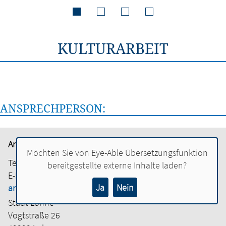
KULTURARBEIT
ANSPRECHPERSON:
Andrea Marré
Möchten Sie von
Eye-Able Übersetzungsfunktion
Tel.:
04442 886-1501
bereitgestellte externe Inhalte laden?
E-Mail:
Ja
Nein
andrea.marre@lohne.de
Stadt Lohne
Vogtstraße 26