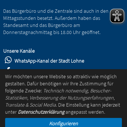
Das Bürgerbüro und die Zentrale sind auch in den
Mittagsstunden besetzt. Außerdem haben das
Standesamt und das Bürgerbüro am
Donnerstagnachmittag bis 18.00 Uhr geöffnet.
Unsere Kanäle
WhatsApp-Kanal der Stadt Lohne
Stadt Lohne auf Facebook
Wir möchten unsere Website so attraktiv wie möglich
Stadt Lohne auf Instagram
gestalten. Dafür benötigen wir Ihre Zustimmung für
folgende Zwecke:
Technisch notwendig, Besucher-
YouTube-Kanal der Stadt Lohne
Statistiken, Verbesserung der Nutzungserfahrungen,
Lohne-App
Translate & Social Media
. Die Einstellung kann jederzeit
unter
Datenschutzerklärung
angepasst werden.
für Android
Konfigurieren
für iOS