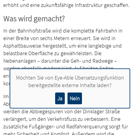
erhöht und eine zukunftsfähige Infrastruktur geschaffen.
Was wird gemacht?
In der Bahnhofstraße wird die komplette Fahrbahn in
einer Breite von sechs Metern erneuert. Sie wird in
Asphaltbauweise hergestellt, um eine langlebige und
belastbare Oberfläche zu gewährleisten. Die
Nebenanlagen – darunter die Geh- und Radwege –
werden ebenfalls modernisiert. Auf beiden Seiten
entsteht ein gepflasterter, drei Meter breiter
Möchten Sie von
Eye-Able Übersetzungsfunktion
kombinierter Geh- und Radweg.
bereitgestellte externe Inhalte laden?
Im Kreuzungsbereich zur Dinklager Straße wird die
Ja
Nein
Abbiegespur aus der Bahnhofstraße verbreitert. Zudem
werden die Abbiegespuren von der Dinklager Straße
verlängert, um den Verkehrsfluss zu verbessern. Eine
zusätzliche Fußgänger- und Radfahrerquerung sorgt für
mehr Sicherheit und Komfort. Außerdem wird die