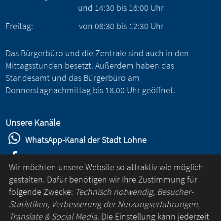
und
14:30
bis
16:00
Uhr
Freitag:
von
08:30
bis
12:30
Uhr
Das Bürgerbüro und die Zentrale sind auch in den
Mittagsstunden besetzt. Außerdem haben das
Standesamt und das Bürgerbüro am
Donnerstagnachmittag bis 18.00 Uhr geöffnet.
Unsere Kanäle
WhatsApp-Kanal der Stadt Lohne
Stadt Lohne auf Facebook
Wir möchten unsere Website so attraktiv wie möglich
Stadt Lohne auf Instagram
gestalten. Dafür benötigen wir Ihre Zustimmung für
folgende Zwecke:
Technisch notwendig, Besucher-
YouTube-Kanal der Stadt Lohne
Statistiken, Verbesserung der Nutzungserfahrungen,
Lohne-App
Translate & Social Media
. Die Einstellung kann jederzeit