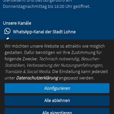
Donnerstagnachmittag bis 18.00 Uhr geöffnet.
Unsere Kanäle
WhatsApp-Kanal der Stadt Lohne
Stadt Lohne auf Facebook
Wir möchten unsere Website so attraktiv wie möglich
Stadt Lohne auf Instagram
gestalten. Dafür benötigen wir Ihre Zustimmung für
folgende Zwecke:
Technisch notwendig, Besucher-
YouTube-Kanal der Stadt Lohne
Statistiken, Verbesserung der Nutzungserfahrungen,
Lohne-App
Translate & Social Media
. Die Einstellung kann jederzeit
unter
Datenschutzerklärung
angepasst werden.
für Android
Konfigurieren
für iOS
Alle ablehnen
Kontakt
Online-Rathaus
Impressum
Datenschutz
Alle akzeptieren
© Lohne 2026