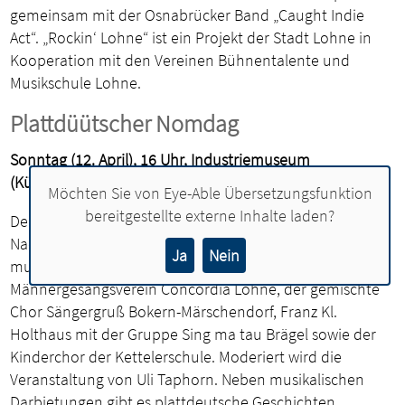
gemeinsam mit der Osnabrücker Band „Caught Indie
Act“. „Rockin‘ Lohne“ ist ein Projekt der Stadt Lohne in
Kooperation mit den Vereinen Bühnentalente und
Musikschule Lohne.
Plattdüütscher Nomdag
Sonntag (12. April), 16 Uhr, Industriemuseum
(Küstermeyerstraße 20)
Möchten Sie von
Eye-Able Übersetzungsfunktion
bereitgestellte externe Inhalte laden?
Der Plattdütsche Nomdag lädt zu einem gemütlichen
Nachmittag bei Kaffee und Kuchen ein. Für die
Ja
Nein
musikalische Unterhaltung sorgen der
Männergesangsverein Concordia Lohne, der gemischte
Chor Sängergruß Bokern-Märschendorf, Franz Kl.
Holthaus mit der Gruppe Sing ma tau Brägel sowie der
Kinderchor der Kettelerschule. Moderiert wird die
Veranstaltung von Uli Taphorn. Neben musikalischen
Darbietungen gibt es plattdeutsche Geschichten,