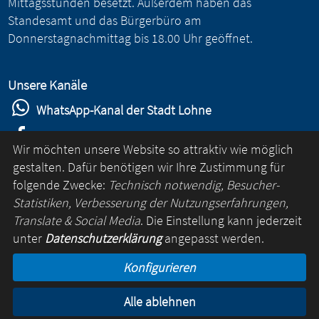
Mittagsstunden besetzt. Außerdem haben das
Standesamt und das Bürgerbüro am
Donnerstagnachmittag bis 18.00 Uhr geöffnet.
Unsere Kanäle
WhatsApp-Kanal der Stadt Lohne
Stadt Lohne auf Facebook
Wir möchten unsere Website so attraktiv wie möglich
Stadt Lohne auf Instagram
gestalten. Dafür benötigen wir Ihre Zustimmung für
folgende Zwecke:
Technisch notwendig, Besucher-
YouTube-Kanal der Stadt Lohne
Statistiken, Verbesserung der Nutzungserfahrungen,
Lohne-App
Translate & Social Media
. Die Einstellung kann jederzeit
unter
Datenschutzerklärung
angepasst werden.
für Android
Konfigurieren
für iOS
Alle ablehnen