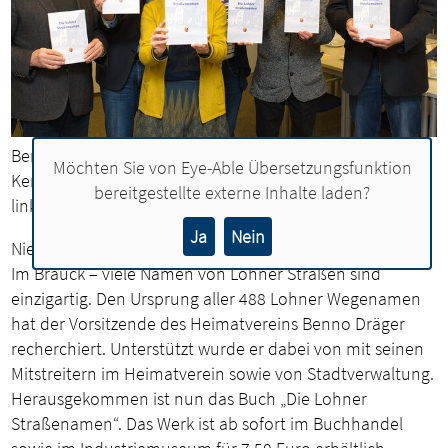
Bernhard Warnking, Gert Kühling, Irmtrud Rießelmann,
Möchten Sie von
Eye-Able Übersetzungsfunktion
Kerstin Burdiek, Wolfgang Klika und Benno Dräger (von
bereitgestellte externe Inhalte laden?
links) stellen das Buch "Die Lohner Straßennamen" vor.
Ja
Nein
Nieberdingstraße, Hövemanns Weg, Achtern Thun oder
Im Brauck – viele Namen von Lohner Straßen sind
einzigartig. Den Ursprung aller 488 Lohner Wegenamen
hat der Vorsitzende des Heimatvereins Benno Dräger
recherchiert. Unterstützt wurde er dabei von mit seinen
Mitstreitern im Heimatverein sowie von Stadtverwaltung.
Herausgekommen ist nun das Buch „Die Lohner
Straßenamen“. Das Werk ist ab sofort im Buchhandel