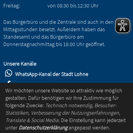
Freitag:
von
08:30
bis
12:30
Uhr
Das Bürgerbüro und die Zentrale sind auch in den
Mittagsstunden besetzt. Außerdem haben das
Standesamt und das Bürgerbüro am
Donnerstagnachmittag bis 18.00 Uhr geöffnet.
Unsere Kanäle
WhatsApp-Kanal der Stadt Lohne
Stadt Lohne auf Facebook
Wir möchten unsere Website so attraktiv wie möglich
Stadt Lohne auf Instagram
gestalten. Dafür benötigen wir Ihre Zustimmung für
folgende Zwecke:
Technisch notwendig, Besucher-
YouTube-Kanal der Stadt Lohne
Statistiken, Verbesserung der Nutzungserfahrungen,
Lohne-App
Translate & Social Media
. Die Einstellung kann jederzeit
unter
Datenschutzerklärung
angepasst werden.
für Android