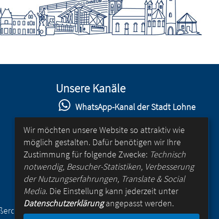
Unsere Kanäle
WhatsApp-Kanal der Stadt Lohne
Stadt Lohne auf Facebook
Wir möchten unsere Website so attraktiv wie
möglich gestalten. Dafür benötigen wir Ihre
Stadt Lohne auf Instagram
Zustimmung für folgende Zwecke:
Technisch
YouTube-Kanal der Stadt Lohne
notwendig, Besucher-Statistiken, Verbesserung
der Nutzungserfahrungen, Translate & Social
Lohne-App
Media
. Die Einstellung kann jederzeit unter
Datenschutzerklärung
angepasst werden.
für Android
Außerdem