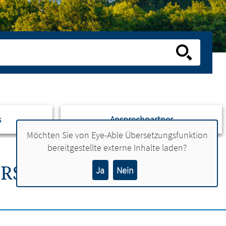
s
Ansprechpartner
Möchten Sie von
Eye-Able Übersetzungsfunktion
bereitgestellte externe Inhalte laden?
ERSTÄRKEN DIE
Ja
Nein