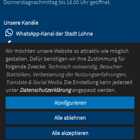
Donnerstagnachmittag bis 18.00 Uhr geöffnet.
Unsere Kanäle
WhatsApp-Kanal der Stadt Lohne
Stadt Lohne auf Facebook
Wir möchten unsere Website so attraktiv wie möglich
Stadt Lohne auf Instagram
gestalten. Dafür benötigen wir Ihre Zustimmung für
folgende Zwecke:
Technisch notwendig, Besucher-
YouTube-Kanal der Stadt Lohne
Statistiken, Verbesserung der Nutzungserfahrungen,
Lohne-App
Translate & Social Media
. Die Einstellung kann jederzeit
unter
Datenschutzerklärung
angepasst werden.
für Android
Konfigurieren
für iOS
Alle ablehnen
Kontakt
Online-Rathaus
Impressum
Datenschutz
Alle akzeptieren
© Lohne 2026