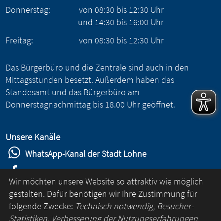
Donnerstag:
von
08:30
bis
12:30
Uhr
und
14:30
bis
16:00
Uhr
Freitag:
von
08:30
bis
12:30
Uhr
Das Bürgerbüro und die Zentrale sind auch in den
Mittagsstunden besetzt. Außerdem haben das
Standesamt und das Bürgerbüro am
Donnerstagnachmittag bis 18.00 Uhr geöffnet.
Unsere Kanäle
WhatsApp-Kanal der Stadt Lohne
Stadt Lohne auf Facebook
Wir möchten unsere Website so attraktiv wie möglich
Stadt Lohne auf Instagram
gestalten. Dafür benötigen wir Ihre Zustimmung für
folgende Zwecke:
Technisch notwendig, Besucher-
YouTube-Kanal der Stadt Lohne
Statistiken, Verbesserung der Nutzungserfahrungen,