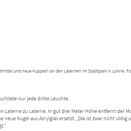
tmittel und neue Kuppeln an den Laternen im Stadtpark in Lohne. Fot
uchtete nur jede dritte Leuchte.
aterne zu Laterne. In gut drei Meter Höhe entfernt der Mont
ne neue Kugel aus Acrylglas ersetzt. „Die ist zwar nicht völli
t.“