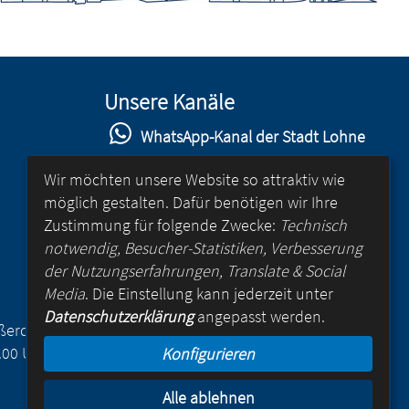
Unsere Kanäle
WhatsApp-Kanal der Stadt Lohne
Stadt Lohne auf Facebook
Wir möchten unsere Website so attraktiv wie
möglich gestalten. Dafür benötigen wir Ihre
Stadt Lohne auf Instagram
Zustimmung für folgende Zwecke:
Technisch
YouTube-Kanal der Stadt Lohne
notwendig, Besucher-Statistiken, Verbesserung
der Nutzungserfahrungen, Translate & Social
Lohne-App
Media
. Die Einstellung kann jederzeit unter
Datenschutzerklärung
angepasst werden.
für Android
Außerdem
.00 Uhr
Konfigurieren
für iOS
Alle ablehnen