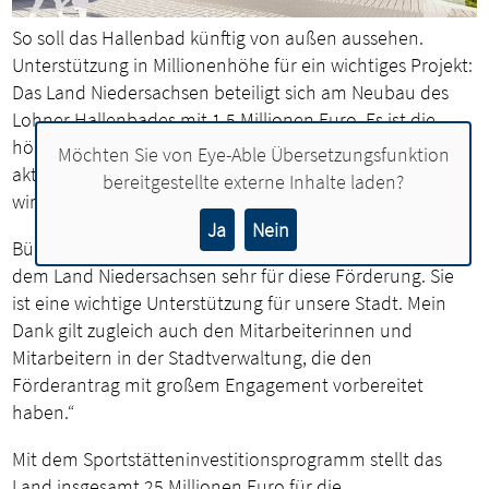
So soll das Hallenbad künftig von außen aussehen.
Unterstützung in Millionenhöhe für ein wichtiges Projekt:
Das Land Niedersachsen beteiligt sich am Neubau des
Lohner Hallenbades mit 1,5 Millionen Euro. Es ist die
höchstmögliche Fördersumme, die im Rahmen des
Möchten Sie von
Eye-Able Übersetzungsfunktion
aktuellen Sportstätteninvestitionsprogramms vergeben
bereitgestellte externe Inhalte laden?
wird.
Ja
Nein
Bürgermeisterin Dr. Henrike Voet sagt dazu: „Ich danke
dem Land Niedersachsen sehr für diese Förderung. Sie
ist eine wichtige Unterstützung für unsere Stadt. Mein
Dank gilt zugleich auch den Mitarbeiterinnen und
Mitarbeitern in der Stadtverwaltung, die den
Förderantrag mit großem Engagement vorbereitet
haben.“
Mit dem Sportstätteninvestitionsprogramm stellt das
Land insgesamt 25 Millionen Euro für die