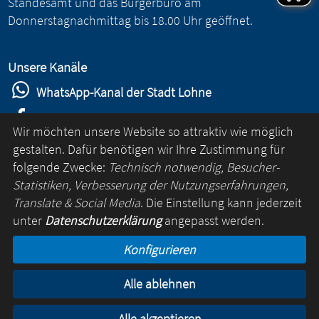
Standesamt und das Bürgerbüro am
Donnerstagnachmittag bis 18.00 Uhr geöffnet.
Unsere Kanäle
WhatsApp-Kanal der Stadt Lohne
Stadt Lohne auf Facebook
Wir möchten unsere Website so attraktiv wie möglich
Stadt Lohne auf Instagram
gestalten. Dafür benötigen wir Ihre Zustimmung für
folgende Zwecke:
Technisch notwendig, Besucher-
YouTube-Kanal der Stadt Lohne
Statistiken, Verbesserung der Nutzungserfahrungen,
Lohne-App
Translate & Social Media
. Die Einstellung kann jederzeit
unter
Datenschutzerklärung
angepasst werden.
für Android
Konfigurieren
für iOS
Alle ablehnen
Kontakt
Online-Rathaus
Impressum
Datenschutz
Alle akzeptieren