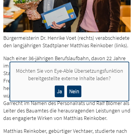
Bürgermeisterin Dr. Henrike Voet (rechts) verabschiedete
den langjährigen Stadtplaner Matthias Reinkober (links).
Nach einer 36-jährigen Berufslaufbahn, davon 22 Jahre
im Dienst der Stadt Lohne, tritt der langjährige leitende
Möchten Sie von
Eye-Able Übersetzungsfunktion
Stadtplaner Matthias Reinkober nun in die
bereitgestellte externe Inhalte laden?
Freistellungsphase der Altersteilzeit ein. In einer
herzlichen Feierstunde am Dienstag (19. Dezember)
Ja
Nein
würdigten Bürgermeisterin Dr. Henrike Voet, Sergej
Garrecht im Namen des Personalrats und Ralf Blömer als
Leiter des Bauamtes die herausragenden Leistungen und
das engagierte Wirken von Matthias Reinkober.
Matthias Reinkober, gebürtiger Vechtaer, studierte nach