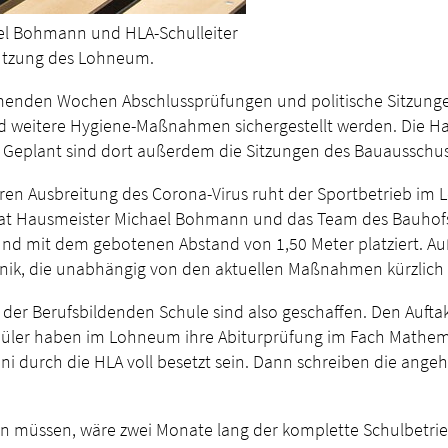
el Bohmann und HLA-Schulleiter
nnutzung des Lohneum.
enden Wochen Abschlussprüfungen und politische Sitzungen 
 weitere Hygiene-Maßnahmen sichergestellt werden. Die Han
 Geplant sind dort außerdem die Sitzungen des Bauausschus
eren Ausbreitung des Corona-Virus ruht der Sportbetrieb 
 hat Hausmeister Michael Bohmann und das Team des Bauhofs
und mit dem gebotenen Abstand von 1,50 Meter platziert. A
nik, die unabhängig von den aktuellen Maßnahmen kürzlich 
 der Berufsbildenden Schule sind also geschaffen. Den Auft
chüler haben im Lohneum ihre Abiturprüfung im Fach Mathema
i durch die HLA voll besetzt sein. Dann schreiben die ange
en müssen, wäre zwei Monate lang der komplette Schulbetrieb