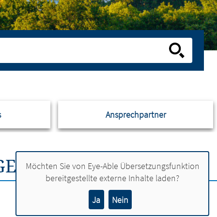
s
Ansprechpartner
GEN UND SITZUNGEN
Möchten Sie von
Eye-Able Übersetzungsfunktion
bereitgestellte externe Inhalte laden?
Ja
Nein