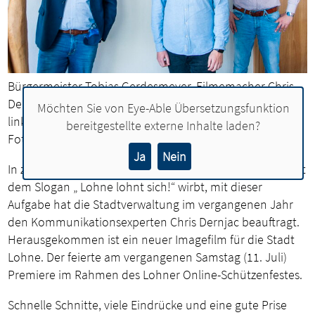
Bürgermeister Tobias Gerdesmeyer, Filmemacher Chris
Dernjac und Marketingreferent Christian Tombrägel (von
Möchten Sie von
Eye-Able Übersetzungsfunktion
links) stellen den neuen Imagefilm der Stadt Lohne vor.
bereitgestellte externe Inhalte laden?
Foto: Anne Nußwaldt, Stadt Lohne
Ja
Nein
In zweieinhalb Minuten zeigen, warum Lohne zurecht mit
dem Slogan „ Lohne lohnt sich!“ wirbt, mit dieser
Aufgabe hat die Stadtverwaltung im vergangenen Jahr
den Kommunikationsexperten Chris Dernjac beauftragt.
Herausgekommen ist ein neuer Imagefilm für die Stadt
Lohne. Der feierte am vergangenen Samstag (11. Juli)
Premiere im Rahmen des Lohner Online-Schützenfestes.
Schnelle Schnitte, viele Eindrücke und eine gute Prise