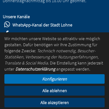
Donnerstagnachmittag bis 18.00 Uhr geöffnet.
Unsere Kanäle
WhatsApp-Kanal der Stadt Lohne
Stadt Lohne auf Facebook
Wir möchten unsere Website so attraktiv wie möglich
Stadt Lohne auf Instagram
gestalten. Dafür benötigen wir Ihre Zustimmung für
folgende Zwecke:
Technisch notwendig, Besucher-
YouTube-Kanal der Stadt Lohne
Statistiken, Verbesserung der Nutzungserfahrungen,
Lohne-App
Translate & Social Media
. Die Einstellung kann jederzeit
unter
Datenschutzerklärung
angepasst werden.
für Android
Konfigurieren
für iOS
Alle ablehnen
Kontakt
Online-Rathaus
Impressum
Datenschutz
Alle akzeptieren
© Lohne 2026