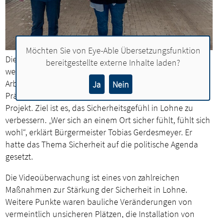
Möchten Sie von
Eye-Able Übersetzungsfunktion
Die Parkdecks Achtern Thun und am Raiffeisenplatz
bereitgestellte externe Inhalte laden?
werden nun von Videokameras überwacht. Der
Arbeitskreis Sicherheit im öffentlichen Raum des
Ja
Nein
Präventionsrates Lohne ist verantwortlich für das
Projekt. Ziel ist es, das Sicherheitsgefühl in Lohne zu
verbessern. „Wer sich an einem Ort sicher fühlt, fühlt sich
wohl“, erklärt Bürgermeister Tobias Gerdesmeyer. Er
hatte das Thema Sicherheit auf die politische Agenda
gesetzt.
Die Videoüberwachung ist eines von zahlreichen
Maßnahmen zur Stärkung der Sicherheit in Lohne.
Weitere Punkte waren bauliche Veränderungen von
vermeintlich unsicheren Plätzen, die Installation von