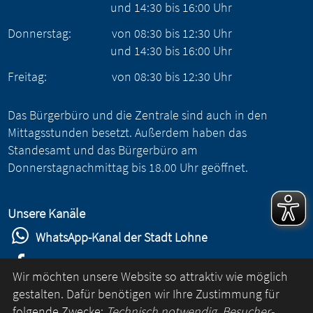
und
14:30
bis
16:00
Uhr
Donnerstag:
von
08:30
bis
12:30
Uhr
und
14:30
bis
16:00
Uhr
Freitag:
von
08:30
bis
12:30
Uhr
Das Bürgerbüro und die Zentrale sind auch in den
Mittagsstunden besetzt. Außerdem haben das
Standesamt und das Bürgerbüro am
Donnerstagnachmittag bis 18.00 Uhr geöffnet.
Unsere Kanäle
WhatsApp-Kanal der Stadt Lohne
Stadt Lohne auf Facebook
Wir möchten unsere Website so attraktiv wie möglich
Stadt Lohne auf Instagram
gestalten. Dafür benötigen wir Ihre Zustimmung für
folgende Zwecke:
Technisch notwendig, Besucher-